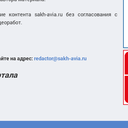
е контента sakh-avia.ru без согласования с
деоработ.
йте на адрес:
redactor@sakh-avia.ru
ртала