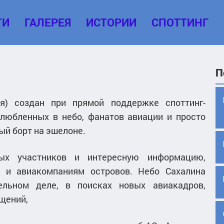
ТИ
ГАЛЕРЕЯ
ИСТОРИИ
СПОТТИНГ
П
ция) создан при прямой поддержке споттинг-
влюбленных в небо, фанатов авиации и просто
ый борт на эшелоне.
вых участников и интересную информацию,
е и авиакомпаниям островов. Небо Сахалина
ельном деле, в поисках новых авиакадров,
щений,